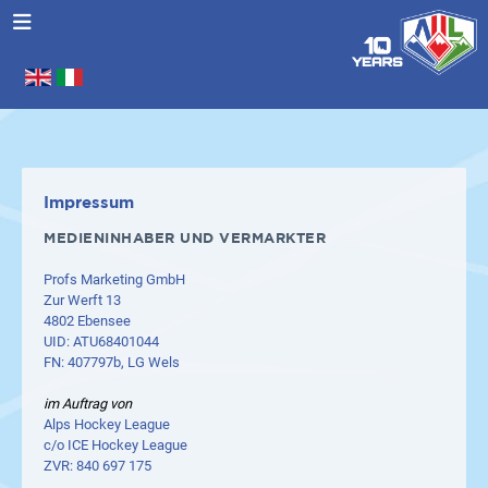
Sprache auswählen
.
Impressum
MEDIENINHABER UND VERMARKTER
Profs Marketing GmbH
Zur Werft 13
4802 Ebensee
UID: ATU68401044
FN: 407797b, LG Wels
im Auftrag von
Alps Hockey League
c/o ICE Hockey League
ZVR: 840 697 175