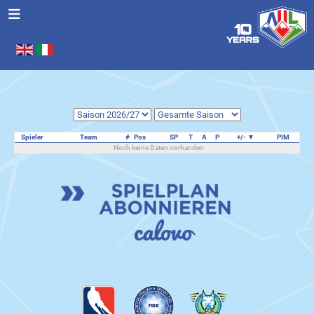
Sprache auswählen
.
Spieler
Team
#
Pos
SP
T
A
P
+/-
PIM
Noch keine Daten vorhanden.