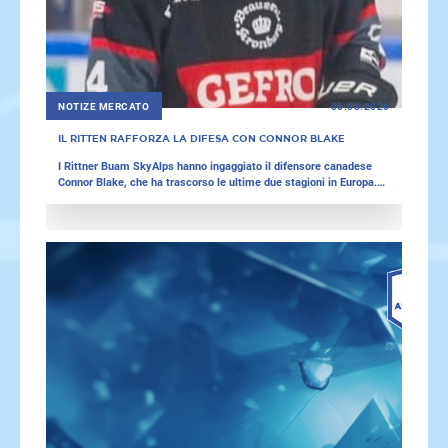
NOTIZE MERCATO
06.08.2026
IL RITTEN RAFFORZA LA DIFESA CON CONNOR BLAKE
I Rittner Buam SkyAlps hanno ingaggiato il difensore canadese
Connor Blake, che ha trascorso le ultime due stagioni in Europa.
Anche il Sisak della KHL, il Cortina e l’Hockey Club Gherdëina
hanno annunciato nuovi acquisti nei giorni scorsi.