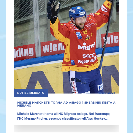
NOTIZE MERCATO
06.07.2026
MICHELE MARCHETTI TORNA AD ASIAGO | SHERBININ RESTA A
MERANO
Michele Marchetti torna all’HC Migross Asiago. Nel frattempo,
l’HC Merano Pircher, secondo classificato nell’Alps Hockey
League, ha annunciato il rinnovo del contratto con Brayden
Sherbinin. L’EK Die Zeller Eisbären ha completato il proprio trio di
portieri, mentre i Wipptal Broncos Weihenstephan hanno