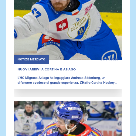
NOTIZE MERCATO
21.07.2026
NUOVI ARRIVI A CORTINA E ASIAGO
L’HC Migross Asiago ha ingaggiato Andreas Söderberg, un
difensore svedese di grande esperienza. L’Hafro Cortina Hockey
ha rafforzato la propria rosa con gli attaccanti Daniel Eruzione e
Francesco Adami. Quest'ultimo torna al club della sua città
natale. Sono stati inoltre rinnovati alcuni contratti per il Merano
ed il Renon.