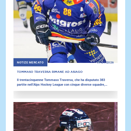
NOTIZE MERCATO
17.07.2026
TOMMASO TRAVERSA RIMANE AD ASIAGO
Il trentacinquenne Tommaso Traversa, che ha disputato 383
partite nell’Alps Hockey League con cinque diverse squadre,
continuerà a vestire la maglia dell’HC Migross Asiago.
L’attaccante si è unito alla squadra giallorossa durante la scorsa
stagione, totalizzando 21 punti in 25 partite. Negli ultimi giorni,
l’Asiago e altre quattro squadre dell’Alps Hockey League hanno
annunciato il rinnovo di alcuni contratti e nuovi acquisti.