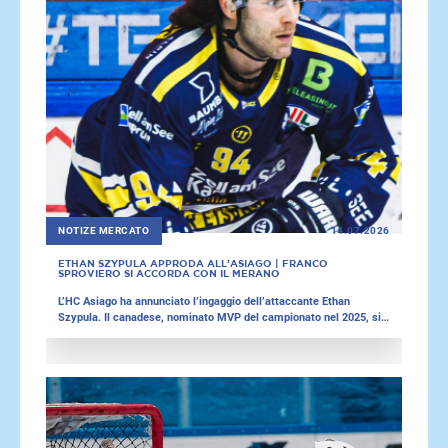
NOTIZE MERCATO
14.07.2026
ETHAN SZYPULA APPRODA ALL’ASIAGO | FRANCO
SPROVIERO SI ACCORDA CON IL MERANO
L’HC Asiago ha annunciato l’ingaggio dell’attaccante Ethan
Szypula. Il canadese, nominato MVP del campionato nel 2025, si
trasferisce in Italia da Zell am See. Nel frattempo, il Merano ha
rafforzato il proprio attacco con Franco Sproviero.