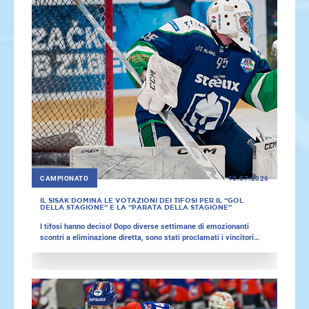
CAMPIONATO
10.07.2026
IL SISAK DOMINA LE VOTAZIONI DEI TIFOSI PER IL “GOL
DELLA STAGIONE” E LA “PARATA DELLA STAGIONE”
I tifosi hanno deciso! Dopo diverse settimane di emozionanti
scontri a eliminazione diretta, sono stati proclamati i vincitori
delle votazioni dei tifosi per il “Gol della stagione” e la “Parata
della stagione” 2025/26 – e il KHL Sisak ha molto da festeggiare,
aggiudicandosi entrambi i premi.