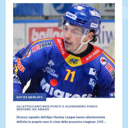
rinnovato il contratto a Fabian Gschliesser.
NOTIZE MERCATO
30.06.2026
GLI ATTACCANTI NICK PORCO E ALESSANDRO PARCO
RESTANO AD ASIAGO
Diverse squadre dell’Alps Hockey League hanno ulteriormente
definito le proprie rose in vista della prossima stagione. L’HC
Asiago ha prolungato i contratti degli attaccanti Nick Porco e