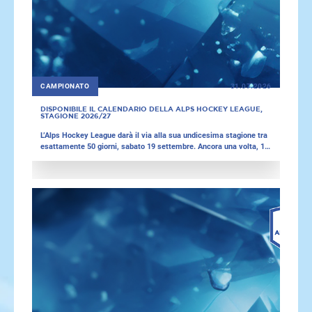
CAMPIONATO
31.07.2026
DISPONIBILE IL CALENDARIO DELLA ALPS HOCKEY LEAGUE,
STAGIONE 2026/27
L’Alps Hockey League darà il via alla sua undicesima stagione tra
esattamente 50 giorni, sabato 19 settembre. Ancora una volta, 13
squadre si contenderanno il titolo di questo campionato
multinazionale. Il formato della competizione rimane invariato
rispetto alla scorsa stagione: ogni squadra disputerà,
innanzitutto, 36 partite di stagione regolare. Uno degli incontri di
punta della giornata inaugurale sarà la rivincita della finale della
scorsa stagione tra la seconda classificata, l’HC Meran/o Pircher,
e i campioni in carica dell’HC Gherdeina valgardena.it. Un derby
tutto altoatesino, quindi, che aveva chiuso l'ultima stagione ed
aprirà quella successiva.