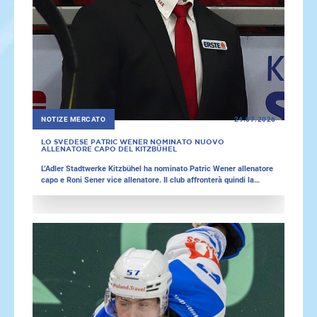
NOTIZE MERCATO
24.07.2026
LO SVEDESE PATRIC WENER NOMINATO NUOVO
ALLENATORE CAPO DEL KITZBÜHEL
L’Adler Stadtwerke Kitzbühel ha nominato Patric Wener allenatore
capo e Roni Sener vice allenatore. Il club affronterà quindi la
prossima stagione con una coppia di allenatori svedesi. Nel
frattempo, i Rittner Buam SkyAlps hanno prolungato il contratto
del giovane attaccante Paul Prast.