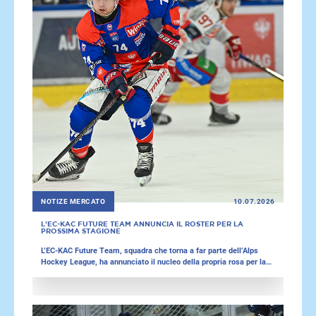
NOTIZE MERCATO
10.07.2026
L’EC-KAC FUTURE TEAM ANNUNCIA IL ROSTER PER LA
PROSSIMA STAGIONE
L’EC-KAC Future Team, squadra che torna a far parte dell’Alps
Hockey League, ha annunciato il nucleo della propria rosa per la
prossima stagione. Il roster dei carinziani è attualmente
composto da due portieri, 11 difensori e 16 attaccanti. Inoltre,
negli ultimi giorni altre sette squadre dell’Alps Hockey League
hanno annunciato nuovi acquisti e rinnovi contrattuali.