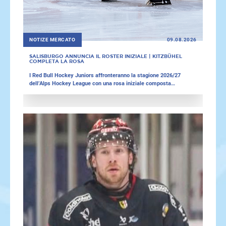
NOTIZE MERCATO
09.08.2026
SALISBURGO ANNUNCIA IL ROSTER INIZIALE | KITZBÜHEL
COMPLETA LA ROSA
I Red Bull Hockey Juniors affronteranno la stagione 2026/27
dell’Alps Hockey League con una rosa iniziale composta
attualmente da 23 giocatori. Il roster dei giovani Bulls comprende
due portieri, sei difensori e quindici attaccanti. Sedici atleti
facevano già parte della squadra nella scorsa stagione, mentre
sette giocatori figurano nella rosa per la prima volta. Inoltre, l’EC
Die Adler Stadtwerke Kitzbühel ha rafforzato e completato la
propria compagine con il centro svedese Jacob Grönhagen.