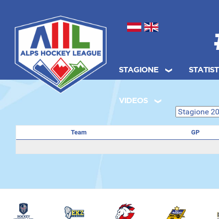
Seleziona la tua lingua
STAGIONE
STATIS
.
VIDEOS
Team
GP