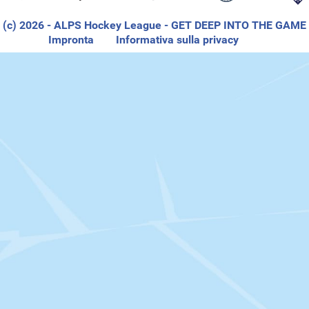
(c) 2026
- ALPS Hockey League - GET DEEP INTO THE GAME
Impronta
Informativa sulla privacy