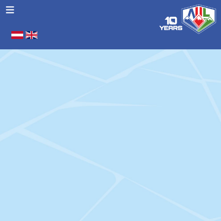
Seleziona la tua lingua
.